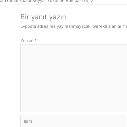
ald otmatik kapı Seyyar Yükleme Rampası (3) 2
Bir yanıt yazın
E-posta adresiniz yayınlanmayacak.
Gerekli alanlar
*
i
Yorum
*
İsim