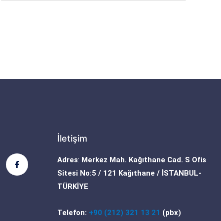
İletişim
F
Adres
:
Merkez Mah. Kağıthane Cad. S Ofis
a
c
Sitesi No:5 / 121 Kağıthane / İSTANBUL-
e
b
TÜRKİYE
o
o
k
Telefon:
+90 (212) 321 13 21
(pbx)
-