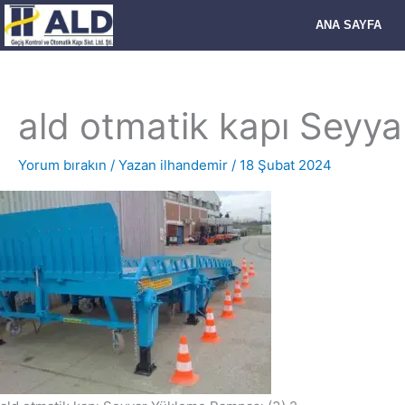
İçeriğe
ANA SAYFA
atla
ald otmatik kapı Seyy
Yorum bırakın
/ Yazan
ilhandemir
/
18 Şubat 2024