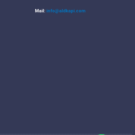
f
Mail:
info@aldkapi.com