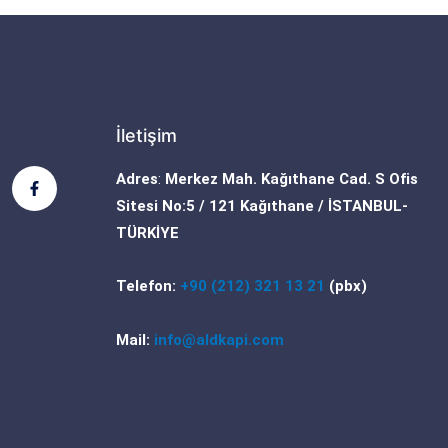
İletişim
F
Adres
:
Merkez Mah. Kağıthane Cad. S Ofis
a
c
Sitesi No:5 / 121 Kağıthane / İSTANBUL-
e
b
TÜRKİYE
o
o
k
Telefon:
+90 (212) 321 13 21
(pbx)
-
f
Mail:
info@aldkapi.com