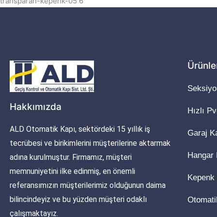
transparan-kepenk-05 6
Ürünle
Seksiyo
Hakkımızda
Hızlı P
ALD Otomatik Kapı, sektördeki 15 yıllık iş
Garaj K
tecrübesi ve birikimlerini müşterilerine aktarmak
Hangar 
adına kurulmuştur. Firmamız, müşteri
memnuniyetini ilke edinmiş, en önemli
Kepenk
referansımızın müşterilerimiz olduğunun daima
bilincindeyiz ve bu yüzden müşteri odaklı
Otomati
çalışmaktayız.