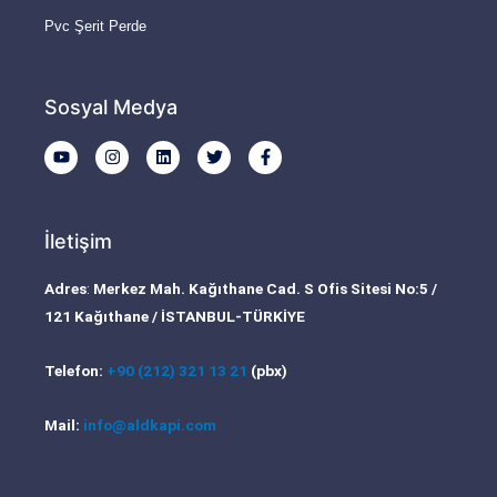
Pvc Şerit Perde
Sosyal Medya
Y
I
L
T
F
o
n
i
w
a
u
s
n
i
c
t
t
k
t
e
u
a
e
t
b
b
g
d
e
o
İletişim
e
r
i
r
o
a
n
k
m
-
Adres
:
Merkez Mah. Kağıthane Cad. S Ofis Sitesi No:5 /
f
121 Kağıthane / İSTANBUL-TÜRKİYE
Telefon:
+90 (212) 321 13 21
(pbx)
Mail:
info@aldkapi.com