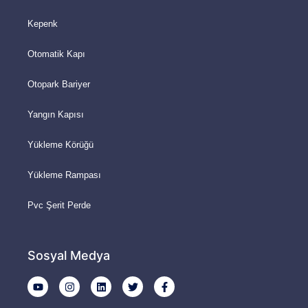
Kepenk
Otomatik Kapı
Otopark Bariyer
Yangın Kapısı
Yükleme Körüğü
Yükleme Rampası
Pvc Şerit Perde
Sosyal Medya
Y
I
L
T
F
o
n
i
w
a
u
s
n
i
c