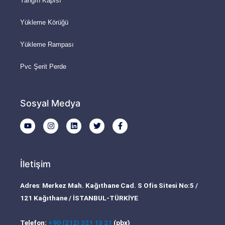
Yangın Kapısı
Yükleme Körüğü
Yükleme Rampası
Pvc Şerit Perde
Sosyal Medya
Y
I
L
T
F
o
n
i
w
a
u
s
n
i
c
t
t
k
t
e
u
a
e
t
b
b
g
d
e
o
İletişim
e
r
i
r
o
a
n
k
m
-
Adres
:
Merkez Mah. Kağıthane Cad. S Ofis Sitesi No:5 /
f
121 Kağıthane / İSTANBUL-TÜRKİYE
Telefon:
+90 (212) 321 13 21
(pbx)