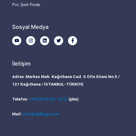
Pvc Şerit Perde
Sosyal Medya
Y
I
L
T
F
o
n
i
w
a
u
s
n
i
c
t
t
k
t
e
u
a
e
t
b
b
g
d
e
o
İletişim
e
r
i
r
o
a
n
k
m
-
Adres
:
Merkez Mah. Kağıthane Cad. S Ofis Sitesi No:5 /
f
121 Kağıthane / İSTANBUL-TÜRKİYE
Telefon:
+90 (212) 321 13 21
(pbx)
Mail:
info@aldkapi.com