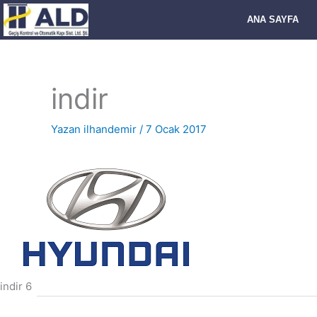
İçeriğe
ANA SAYFA
atla
indir
Yazan
ilhandemir
/
7 Ocak 2017
indir 6