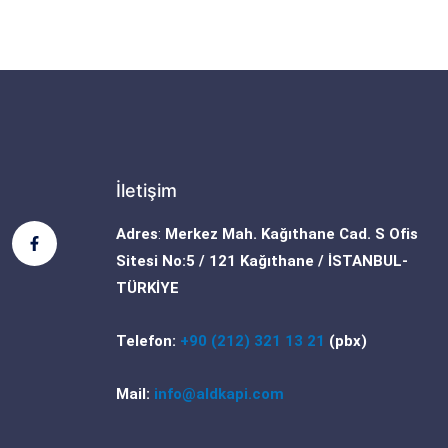
İletişim
F
Adres
:
Merkez Mah. Kağıthane Cad. S Ofis
a
c
Sitesi No:5 / 121 Kağıthane / İSTANBUL-
e
b
TÜRKİYE
o
o
k
Telefon:
+90 (212) 321 13 21
(pbx)
-
f
Mail:
info@aldkapi.com