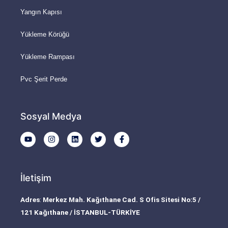
Yangın Kapısı
Yükleme Körüğü
Yükleme Rampası
Pvc Şerit Perde
Sosyal Medya
Y
I
L
T
F
o
n
i
w
a
u
s
n
i
c
t
t
k
t
e
u
a
e
t
b
b
g
d
e
o
İletişim
e
r
i
r
o
a
n
k
m
-
Adres
:
Merkez Mah. Kağıthane Cad. S Ofis Sitesi No:5 /
f
121 Kağıthane / İSTANBUL-TÜRKİYE