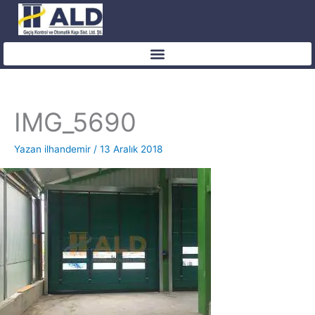
İçeriğe
atla
IMG_5690
Yazan
ilhandemir
/
13 Aralık 2018