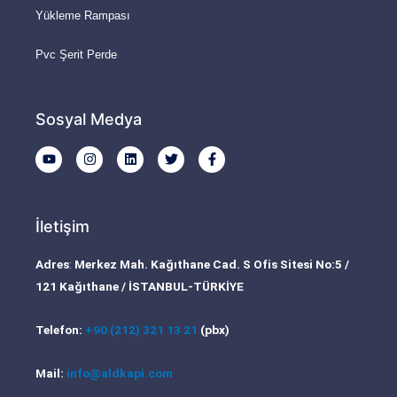
Yükleme Rampası
Pvc Şerit Perde
Sosyal Medya
Y
I
L
T
F
o
n
i
w
a
u
s
n
i
c
t
t
k
t
e
u
a
e
t
b
b
g
d
e
o
İletişim
e
r
i
r
o
a
n
k
m
-
Adres
:
Merkez Mah. Kağıthane Cad. S Ofis Sitesi No:5 /
f
121 Kağıthane / İSTANBUL-TÜRKİYE
Telefon:
+90 (212) 321 13 21
(pbx)
Mail:
info@aldkapi.com