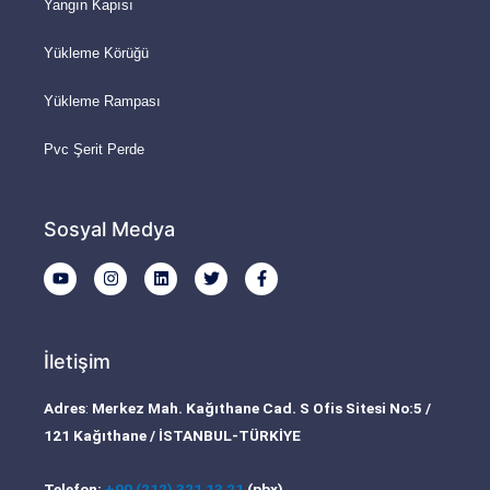
Yangın Kapısı
Yükleme Körüğü
Yükleme Rampası
Pvc Şerit Perde
Sosyal Medya
Y
I
L
T
F
o
n
i
w
a
u
s
n
i
c
t
t
k
t
e
u
a
e
t
b
b
g
d
e
o
İletişim
e
r
i
r
o
a
n
k
m
-
Adres
:
Merkez Mah. Kağıthane Cad. S Ofis Sitesi No:5 /
f
121 Kağıthane / İSTANBUL-TÜRKİYE
Telefon:
+90 (212) 321 13 21
(pbx)