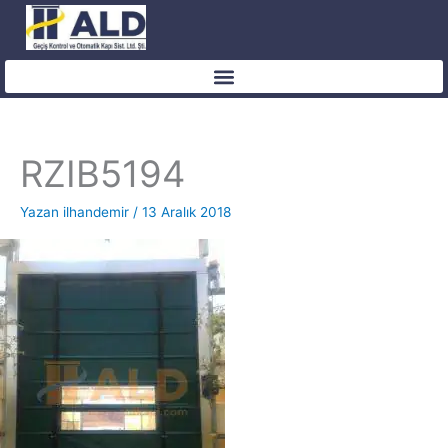
İçeriğe
atla
RZIB5194
Yazan
ilhandemir
/
13 Aralık 2018