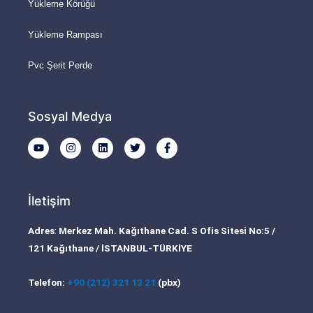
Yükleme Körüğü
Yükleme Rampası
Pvc Şerit Perde
Sosyal Medya
Y
I
L
T
F
o
n
i
w
a
u
s
n
i
c
t
t
k
t
e
u
a
e
t
b
b
g
d
e
o
İletişim
e
r
i
r
o
a
n
k
m
-
Adres
:
Merkez Mah. Kağıthane Cad. S Ofis Sitesi No:5 /
f
121 Kağıthane / İSTANBUL-TÜRKİYE
Telefon:
+90 (212) 321 13 21
(pbx)