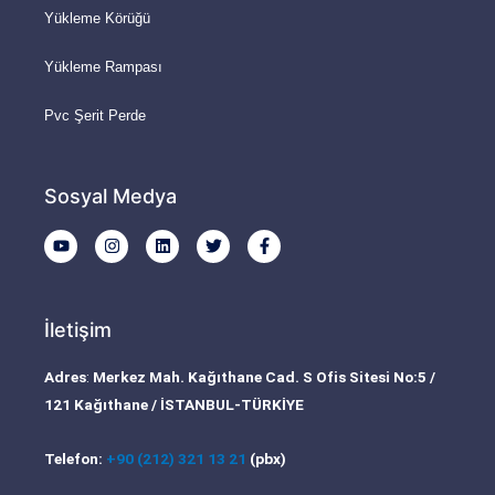
Yükleme Körüğü
Yükleme Rampası
Pvc Şerit Perde
Sosyal Medya
Y
I
L
T
F
o
n
i
w
a
u
s
n
i
c
t
t
k
t
e
u
a
e
t
b
b
g
d
e
o
İletişim
e
r
i
r
o
a
n
k
m
-
Adres
:
Merkez Mah. Kağıthane Cad. S Ofis Sitesi No:5 /
f
121 Kağıthane / İSTANBUL-TÜRKİYE
Telefon:
+90 (212) 321 13 21
(pbx)