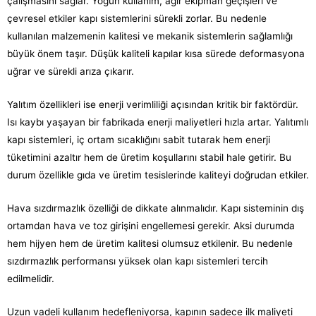
çalışmasını sağlar. Yoğun kullanım, ağır ekipman geçişleri ve
çevresel etkiler kapı sistemlerini sürekli zorlar. Bu nedenle
kullanılan malzemenin kalitesi ve mekanik sistemlerin sağlamlığı
büyük önem taşır. Düşük kaliteli kapılar kısa sürede deformasyona
uğrar ve sürekli arıza çıkarır.
Yalıtım özellikleri ise enerji verimliliği açısından kritik bir faktördür.
Isı kaybı yaşayan bir fabrikada enerji maliyetleri hızla artar. Yalıtımlı
kapı sistemleri, iç ortam sıcaklığını sabit tutarak hem enerji
tüketimini azaltır hem de üretim koşullarını stabil hale getirir. Bu
durum özellikle gıda ve üretim tesislerinde kaliteyi doğrudan etkiler.
Hava sızdırmazlık özelliği de dikkate alınmalıdır. Kapı sisteminin dış
ortamdan hava ve toz girişini engellemesi gerekir. Aksi durumda
hem hijyen hem de üretim kalitesi olumsuz etkilenir. Bu nedenle
sızdırmazlık performansı yüksek olan kapı sistemleri tercih
edilmelidir.
Uzun vadeli kullanım hedefleniyorsa, kapının sadece ilk maliyeti