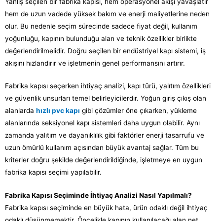
Yanlış seçilen bir fabrika kapısı, hem operasyonel akışı yavaşlatır
hem de uzun vadede yüksek bakım ve enerji maliyetlerine neden
olur. Bu nedenle seçim sürecinde sadece fiyat değil, kullanım
yoğunluğu, kapının bulunduğu alan ve teknik özellikler birlikte
değerlendirilmelidir. Doğru seçilen bir endüstriyel kapı sistemi, iş
akışını hızlandırır ve işletmenin genel performansını artırır.
Fabrika kapısı seçerken ihtiyaç analizi, kapı türü, yalıtım özellikleri
ve güvenlik unsurları temel belirleyicilerdir. Yoğun giriş çıkış olan
alanlarda
hızlı pvc kapı
gibi çözümler öne çıkarken, yükleme
alanlarında seksiyonel kapı sistemleri daha uygun olabilir. Aynı
zamanda yalıtım ve dayanıklılık gibi faktörler enerji tasarrufu ve
uzun ömürlü kullanım açısından büyük avantaj sağlar. Tüm bu
kriterler doğru şekilde değerlendirildiğinde, işletmeye en uygun
fabrika kapısı seçimi yapılabilir.
Fabrika Kapısı Seçiminde İhtiyaç Analizi Nasıl Yapılmalı?
Fabrika kapısı seçiminde en büyük hata, ürün odaklı değil ihtiyaç
odaklı düşünmemektir. Öncelikle kapının kullanılacağı alan net