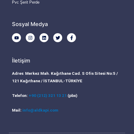
Pvc Şerit Perde
Sosyal Medya
Y
I
L
T
F
o
n
i
w
a
u
s
n
i
c
t
t
k
t
e
u
a
e
t
b
b
g
d
e
o
İletişim
e
r
i
r
o
a
n
k
m
-
Adres
:
Merkez Mah. Kağıthane Cad. S Ofis Sitesi No:5 /
f
121 Kağıthane / İSTANBUL-TÜRKİYE
Telefon:
+90 (212) 321 13 21
(pbx)
Mail:
info@aldkapi.com