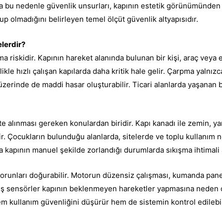
da bu nedenle güvenlik unsurları, kapının estetik görünümünden 
p olmadığını belirleyen temel ölçüt güvenlik altyapısıdır.
elerdir?
ma riskidir. Kapının hareket alanında bulunan bir kişi, araç ve
llikle hızlı çalışan kapılarda daha kritik hale gelir. Çarpma yal
er üzerinde de maddi hasar oluşturabilir. Ticari alanlarda yaşanan
e alınması gereken konulardan biridir. Kapı kanadı ile zemin, ya
ilir. Çocukların bulunduğu alanlarda, sitelerde ve toplu kullanım
eya kapının manuel şekilde zorlandığı durumlarda sıkışma ihtimali 
 sorunları doğurabilir. Motorun düzensiz çalışması, kumanda pane
ş sensörler kapının beklenmeyen hareketler yapmasına neden ola
kullanım güvenliğini düşürür hem de sistemin kontrol edilebilirli