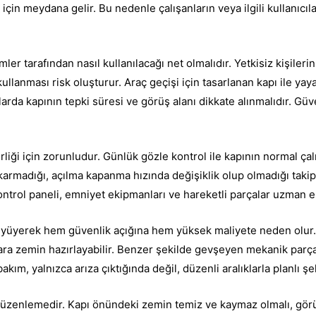
u için meydana gelir. Bu nedenle çalışanların veya ilgili kullanıc
kimler tarafından nasıl kullanılacağı net olmalıdır. Yetkisiz kişi
lanması risk oluşturur. Araç geçişi için tasarlanan kapı ile yaya 
arda kapının tepki süresi ve görüş alanı dikkate alınmalıdır. Güve
liği için zorunludur. Günlük gözle kontrol ile kapının normal çalı
karmadığı, açılma kapanma hızında değişiklik olup olmadığı takip 
 kontrol paneli, emniyet ekipmanları ve hareketli parçalar uzman e
üyüyerek hem güvenlik açığına hem yüksek maliyete neden olur. 
ara zemin hazırlayabilir. Benzer şekilde gevşeyen mekanik parçala
akım, yalnızca arıza çıktığında değil, düzenli aralıklarla planlı şe
 düzenlemedir. Kapı önündeki zemin temiz ve kaymaz olmalı, gö