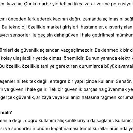
m kazanır. Çünkü darbe şiddeti arttıkça zarar verme potansiyeli
acını önceden fark ederek kapının doğru zamanda açılmasını sağl
. Bu teknoloji özellikle market girişleri, hastaneler, alışveriş a
ılayıcı sensörler ile geçişin daha güvenli hale getirilmesi mümkü
mleri de güvenlik açısından vazgeçilmezdir. Beklenmedik bir du
n kolay ulaşılabilir yerde olması önemlidir. Bunun yanında elektri
u özellik, özellikle tahliye gerektiren durumlarda büyük avantaj
eşenlerini tek tek değil, entegre bir yapı içinde kullanır. Sensö
rlı ve güvenli hale gelir. Tek bir güvenlik parçasına güvenmek ye
gerçek güvenlik, arızaya veya kullanıcı hatasına rağmen koruma
nmalı?
anla değil, doğru kullanım alışkanlıklarıyla da sağlanır. Kullanıc
 ve sensörlerin önünü kapatmaması temel kurallar arasında yer