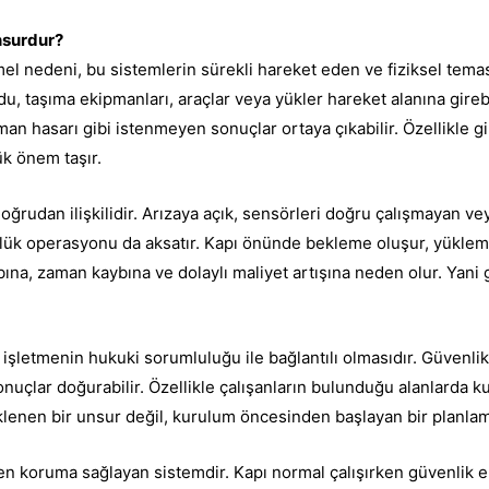
nsurdur?
mel nedeni, bu sistemlerin sürekli hareket eden ve fiziksel tema
u, taşıma ekipmanları, araçlar veya yükler hareket alanına gireb
an hasarı gibi istenmeyen sonuçlar ortaya çıkabilir. Özellikle g
ük önem taşır.
doğrudan ilişkilidir. Arızaya açık, sensörleri doğru çalışmayan v
nlük operasyonu da aksatır. Kapı önünde bekleme oluşur, yüklem
na, zaman kaybına ve dolaylı maliyet artışına neden olur. Yani 
 işletmenin hukuki sorumluluğu ile bağlantılı olmasıdır. Güvenlik
nuçlar doğurabilir. Özellikle çalışanların bulunduğu alanlarda kul
lenen bir unsur değil, kurulum öncesinden başlayan bir planlam
eden koruma sağlayan sistemdir. Kapı normal çalışırken güvenlik e