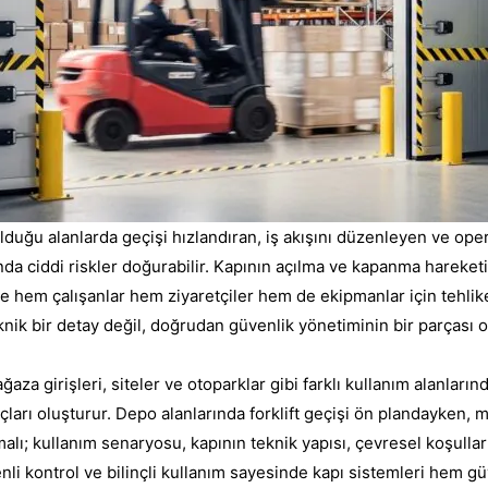
olduğu alanlarda geçişi hızlandıran, iş akışını düzenleyen ve oper
da ciddi riskler doğurabilir. Kapının açılma ve kapanma hareketi,
ile hem çalışanlar hem ziyaretçiler hem de ekipmanlar için tehli
knik bir detay değil, doğrudan güvenlik yönetiminin bir parçası ol
ğaza girişleri, siteler ve otoparklar gibi farklı kullanım alanların
ları oluşturur. Depo alanlarında forklift geçişi ön plandayken, m
lı; kullanım senaryosu, kapının teknik yapısı, çevresel koşullar v
li kontrol ve bilinçli kullanım sayesinde kapı sistemleri hem gü