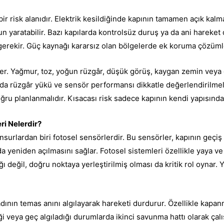
 bir risk alanıdır. Elektrik kesildiğinde kapının tamamen açık kalm
run yaratabilir. Bazı kapılarda kontrolsüz duruş ya da ani hareket 
erekir. Güç kaynağı kararsız olan bölgelerde ek koruma çözümle
ler. Yağmur, toz, yoğun rüzgâr, düşük görüş, kaygan zemin veya d
arda rüzgâr yükü ve sensör performansı dikkatle değerlendirilmelid
doğru planlanmalıdır. Kısacası risk sadece kapının kendi yapısın
ri Nelerdir?
surlardan biri fotosel sensörlerdir. Bu sensörler, kapının geçiş
a yeniden açılmasını sağlar. Fotosel sistemleri özellikle yaya v
 değil, doğru noktaya yerleştirilmiş olması da kritik rol oynar. 
dının temas anını algılayarak hareketi durdurur. Özellikle kapanm
veya geç algıladığı durumlarda ikinci savunma hattı olarak çalışı